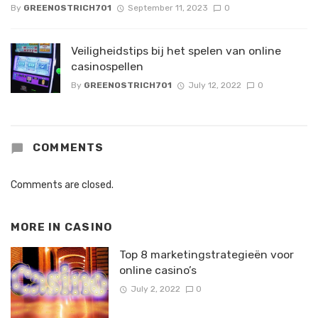
By
GREENOSTRICH701
September 11, 2023
0
Veiligheidstips bij het spelen van online
casinospellen
By
GREENOSTRICH701
July 12, 2022
0
COMMENTS
Comments are closed.
MORE IN
CASINO
Top 8 marketingstrategieën voor
online casino’s
July 2, 2022
0