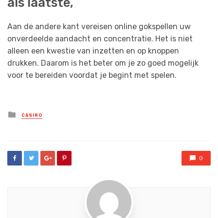
als laatste,
Aan de andere kant vereisen online gokspellen uw
onverdeelde aandacht en concentratie. Het is niet
alleen een kwestie van inzetten en op knoppen
drukken. Daarom is het beter om je zo goed mogelijk
voor te bereiden voordat je begint met spelen.
Posted
CASINO
in
0