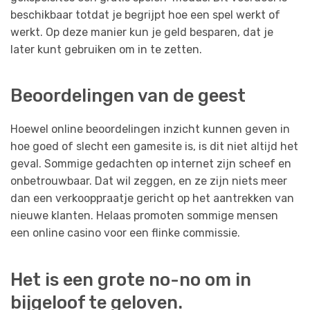
beschikbaar totdat je begrijpt hoe een spel werkt of
werkt. Op deze manier kun je geld besparen, dat je
later kunt gebruiken om in te zetten.
Beoordelingen van de geest
Hoewel online beoordelingen inzicht kunnen geven in
hoe goed of slecht een gamesite is, is dit niet altijd het
geval. Sommige gedachten op internet zijn scheef en
onbetrouwbaar. Dat wil zeggen, en ze zijn niets meer
dan een verkooppraatje gericht op het aantrekken van
nieuwe klanten. Helaas promoten sommige mensen
een online casino voor een flinke commissie.
Het is een grote no-no om in
bijgeloof te geloven.