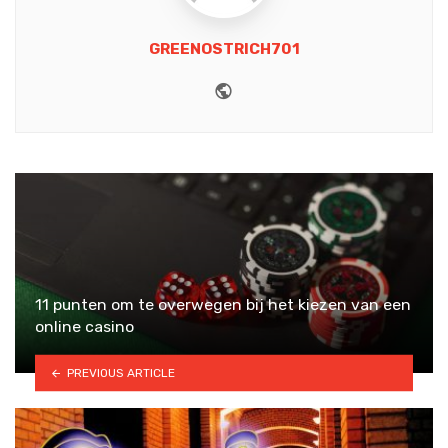
GREENOSTRICH701
Website
11 punten om te overwegen bij het kiezen van een
online casino
PREVIOUS ARTICLE