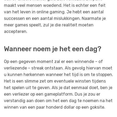
maakt veel mensen woedend. Het is echter een feit
van het leven in online gaming. Je hebt een aantal
successen en een aantal mislukkingen. Naarmate je
meer games speelt, zul je die realiteit moeten
accepteren.
Wanneer noem je het een dag?
Op een gegeven moment zal er een winnende – of
verliezende – streak ontstaan. Als gevolg hiervan moet
u kunnen herkennen wanneer het tijd is om te stoppen.
Het is een slimme zet om eventuele winsten tijdens
het spelen uit te geven. Als je dat eenmaal doet, ben je
een verliezer op een gameplatform. Dus je zou er
verstandig aan doen om het een dag te noemen na het
winnen van een paar honderd dollar op een goksite.