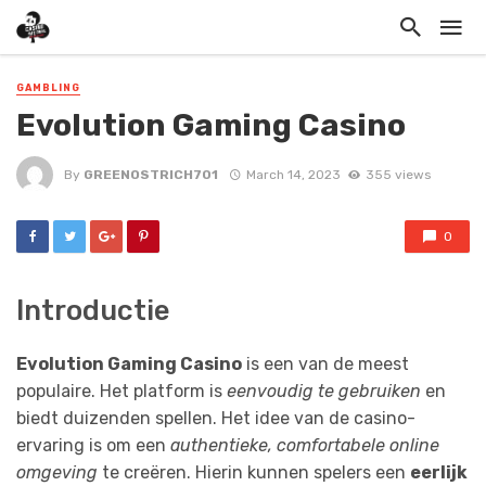
GAMBLING
Evolution Gaming Casino
By
GREENOSTRICH701
March 14, 2023
355 views
0
Introductie
Evolution Gaming Casino
is een van de meest
populaire. Het platform is
eenvoudig te gebruiken
en
biedt duizenden spellen. Het idee van de casino-
ervaring is om een
authentieke, comfortabele online
omgeving
te creëren. Hierin kunnen spelers een
eerlijk