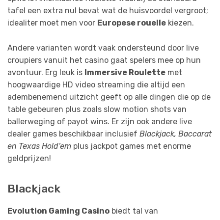
tafel een extra nul bevat wat de huisvoordel vergroot;
idealiter moet men voor
Europese rouelle
kiezen.
Andere varianten wordt vaak ondersteund door live
croupiers vanuit het casino gaat spelers mee op hun
avontuur. Erg leuk is
Immersive Roulette
met
hoogwaardige HD video streaming die altijd een
adembenemend uitzicht geeft op alle dingen die op de
table gebeuren plus zoals slow motion shots van
ballerweging of payot wins. Er zijn ook andere live
dealer games beschikbaar inclusief
Blackjack, Baccarat
en Texas Hold’em
plus jackpot games met enorme
geldprijzen!
Blackjack
Evolution Gaming Casino
biedt tal van