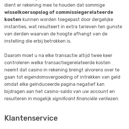
dient er rekening mee te houden dat sommige
wisselkoersopslag of commissiegerelateerde
kosten
kunnen worden toegepast door dergelijke
instanties, wat resulteert in extra tarieven ten gunste
van derden waarvan de hoogte afhangt van de
instelling die erbij betrokken is.
Daarom moet u na elke transactie altijd twee keer
controleren welke transactiegerelateerde kosten
neemt dat casino in rekening brengt alvorens over te
gaan tot eigendomsvergoeding of intrekken van geld
omdat elke geïnduceerde pagina negatief kan
bijdragen aan het casino-saldo van uw account en
resulteren in mogelijk
significant financiële verliezen
.
Klantenservice