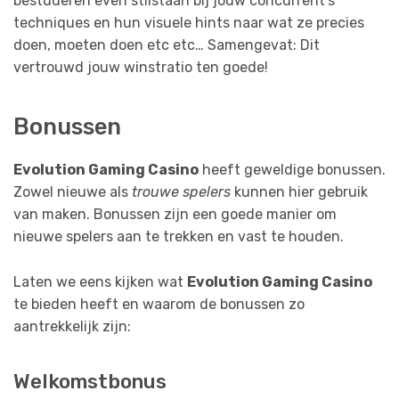
bestuderen even stilstaan bij jouw concurrent’s
techniques en hun visuele hints naar wat ze precies
doen, moeten doen etc etc… Samengevat: Dit
vertrouwd jouw winstratio ten goede!
Bonussen
Evolution Gaming Casino
heeft geweldige bonussen.
Zowel nieuwe als
trouwe spelers
kunnen hier gebruik
van maken. Bonussen zijn een goede manier om
nieuwe spelers aan te trekken en vast te houden.
Laten we eens kijken wat
Evolution Gaming Casino
te bieden heeft en waarom de bonussen zo
aantrekkelijk zijn:
Welkomstbonus