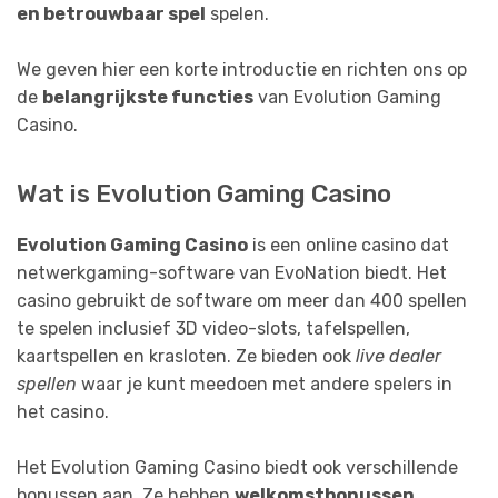
en betrouwbaar spel
spelen.
We geven hier een korte introductie en richten ons op
de
belangrijkste functies
van Evolution Gaming
Casino.
Wat is Evolution Gaming Casino
Evolution Gaming Casino
is een online casino dat
netwerkgaming-software van EvoNation biedt. Het
casino gebruikt de software om meer dan 400 spellen
te spelen inclusief 3D video-slots, tafelspellen,
kaartspellen en krasloten. Ze bieden ook
live dealer
spellen
waar je kunt meedoen met andere spelers in
het casino.
Het Evolution Gaming Casino biedt ook verschillende
bonussen aan. Ze hebben
welkomstbonussen,