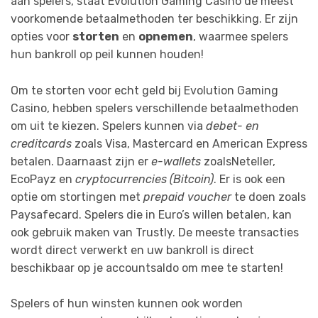
aan spelers, staat Evolution Gaming Casino de meest
voorkomende betaalmethoden ter beschikking. Er zijn
opties voor
storten
en
opnemen
, waarmee spelers
hun bankroll op peil kunnen houden!
Om te storten voor echt geld bij Evolution Gaming
Casino, hebben spelers verschillende betaalmethoden
om uit te kiezen. Spelers kunnen via
debet- en
creditcards
zoals Visa, Mastercard en American Express
betalen. Daarnaast zijn er
e-wallets
zoalsNeteller,
EcoPayz en
cryptocurrencies (Bitcoin)
. Er is ook een
optie om stortingen met
prepaid voucher
te doen zoals
Paysafecard. Spelers die in Euro’s willen betalen, kan
ook gebruik maken van Trustly. De meeste transacties
wordt direct verwerkt en uw bankroll is direct
beschikbaar op je accountsaldo om mee te starten!
Spelers of hun winsten kunnen ook worden