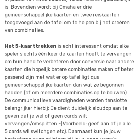
is. Bovendien wordt bij Omaha er drie
gemeenschappelijke kaarten en twee reiskaarten
toegevoegd aan de tafel om te helpen bij het creëren
van combinaties.
Het 5-kaarttrekken
is echt interessant omdat elke
speler slechts één keer de kaarten hoeft te vervangen
om hun hand te verbeteren door conversie naar andere
kaarten die hopelijk betere combinaties maken of beter
passend zijn met wat er op tafel ligt qua
gemeenschappelijke kaarten dan wat ze begonnen
hadden (of om meerdere combinaties op te bouwen).
De communicatieve vaardigheden worden tenslotte
belangrijker hierbij; Je dient duidelijk aloudop aan te
geven dat je wel of geen cards wilt
vervangen/omsplitten -(Voorbeeld: geef aan of je alle
5 cards wil switchgen etc). Daarnaast kun je jouw