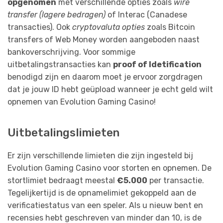
opgenomen
met verschillende opties zoals
wire
transfer (lagere bedragen)
of Interac (Canadese
transacties). Ook
cryptovaluta opties
zoals Bitcoin
transfers of Web Money worden aangeboden naast
bankoverschrijving. Voor sommige
uitbetalingstransacties kan
proof of Idetification
benodigd zijn en daarom moet je ervoor zorgdragen
dat je jouw ID hebt geüpload wanneer je echt geld wilt
opnemen van Evolution Gaming Casino!
Uitbetalingslimieten
Er zijn verschillende limieten die zijn ingesteld bij
Evolution Gaming Casino voor storten en opnemen. De
stortlimiet bedraagt ​​meestal
€5.000
per transactie.
Tegelijkertijd is de opnamelimiet gekoppeld aan de
verificatiestatus van een speler. Als u nieuw bent en
recensies hebt geschreven van minder dan 10, is de