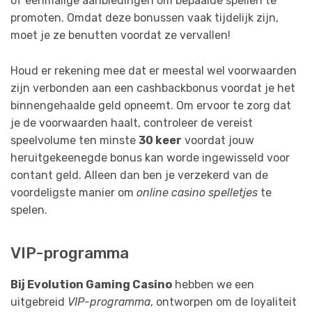
of éénmalige aanbiedingen om bepaalde spellen te
promoten. Omdat deze bonussen vaak tijdelijk zijn,
moet je ze benutten voordat ze vervallen!
Houd er rekening mee dat er meestal wel voorwaarden
zijn verbonden aan een cashbackbonus voordat je het
binnengehaalde geld opneemt. Om ervoor te zorg dat
je de voorwaarden haalt, controleer de vereist
speelvolume ten minste
30 keer
voordat jouw
heruitgekeenegde bonus kan worde ingewisseld voor
contant geld. Alleen dan ben je verzekerd van de
voordeligste manier om
online casino spelletjes
te
spelen.
VIP-programma
Bij Evolution Gaming Casino
hebben we een
uitgebreid
VIP-programma
, ontworpen om de loyaliteit