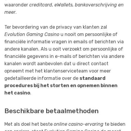
waaronder
creditcard, eWallets, bankoverschrijving en
meer
.
Ter bevordering van de privacy van klanten zal
Evolution Gaming Casino
u nooit om persoonlijke of
financiële informatie vragen in emails of berichten via
andere kanalen. Als u ooit verzoekt om persoonlijke of
financiële gegevens in e-mails of berichten via andere
kanalen wordt aanbevolen dat u direct contact
opneemt met het klantenserviceteam voor meer
gedetailleerde informatie over de
standaard
procedures bij het storten en opnemen binnen
het casino
.
Beschikbare betaalmethoden
Met als doel het beste
online casino-ervaring
te bieden